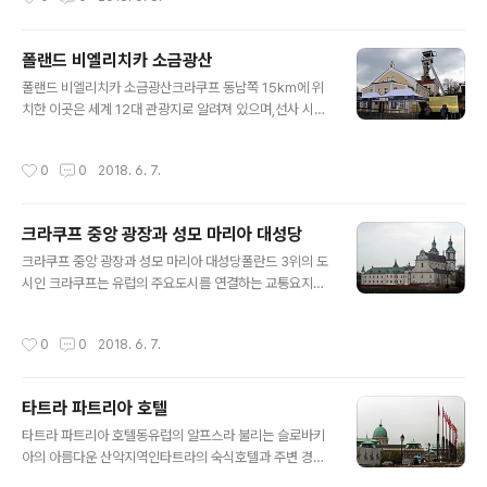
소도시의 아름다운 모습의 성당 파우스티나 성녀 기념 성
점령한 독일의 징집을 피해 광산과 화학공장에서 일하기도
당 2000년 대희년에 시성되신 파우스티나 성녀를 기념하
했다. 사제성소를 ..
기 위해 건축된 현대식 성당과 기념탑 기념성당 제대 뒤에
폴랜드 비엘리치카 소금광산
자비의 예수님 성화와 성녀의 초상화가 안치되어 있다.마
글 내용
리아 파우스티나 코발스카 성녀 1905. 08. 25. 폴랜드 글
폴랜드 비엘리치카 소금광산크라쿠프 동남쪽 15km에 위
로고비에츠에서 가난한 농부의 10남매 중 3째로 태어닌
치한 이곳은 세계 12대 관광지로 알려져 있으며,선사 시대
성녀는 9세 때 첫영성체를 하고 3년 정도 교육을 받은 후 1
부터 소금을 채굴하기 시작한 세계 최고의 소금 광산으로 1
2세에 고향을 떠나 부자집의 가정부로 일하며 생계를 도왔
978년 유네스코 세계 문화유산 제1호로 선정되었다.비엘
작성시간
0
0
2018. 6. 7.
다.어려서부터 수도성소를 느꼈으나 부모의 ..
리치카가 개발되기 시작한 것은 13세기부터였으며, 소금
으로 만든 광부들의 작품이 더해지면서 오늘날까지 보존돼
오고 있다. 특히 110m 지하에 있는 성 킹카 성당은 비엘리
크라쿠프 중앙 광장과 성모 마리아 대성당
치카의 하이라이트로 놀라움을 감출 수 없다. 30년 동안 2
글 내용
만여 톤의 암염을 치우고 난 자리에 레오나르도 다빈치의
크라쿠프 중앙 광장과 성모 마리아 대성당폴란드 3위의 도
〈최후의 만찬〉을 비롯해 기독교 성인들의 조각상, 샹들리에
시인 크라쿠프는 유럽의 주요도시를 연결하는 교통요지다.
까지 소금으로 만들어졌는데, 봐도 믿기 어려울 정도로 정
도시의 시장인 주광장은 13세기에 세워졌으나,현재 조성
교하다. 특별한 날에는 지하 성당에서 연주회나 콘서트가
된 지역은 옛 요새터다.타트라에서 크라쿠프로 이동하는
작성시간
0
0
2018. 6. 7.
열리기도 한다. 광산 내부는 가이드 ..
차에서 촬영한 꽤 규모가 큰 성당 교황 요한 바오로 2세에
게 신학공부를 권했던 주교님의 주교관과 인근 성당 주교
관 앞 마당에 서있는 교황 요한 바오로 2세의 스승인 아담
타트라 파트리아 호텔
스테판 사피에하 대주교의 동상 성모 마리아 대성당크라쿠
글 내용
프 중앙시장 광장 동족에 위치한 성모 마리아 성당은 122
타트라 파트리아 호텔동유럽의 알프스라 불리는 슬로바키
2년 건축되어 14 ~ 15세기에 재건축 하였다.이곳에는 사
아의 아름다운 산악지역인타트라의 숙식호텔과 주변 경관
도의 품에 쓰러져 깊은 슬픔에 잠긴 성모님과 제자들을 조
들부다페스트에서 타트라 가는 길에 촬영한 차창사진들....