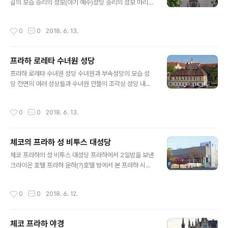
관(?)올드카 관광 중 촬영한 시가지 틴성당동화에 나오는
길의 모습 승리의 성모(아기 예수)성당 승리의 성모 마리아
독특한 형태의 첨탑을 자랑하는 아름다운 성당 프라하 구
성당은 루터파 소속이었던 트리티니 교회로 1613년 프라
시가지 광장약 9,000평방m인 광장 중앙에는 체코의 종교
하에서 처음 바로크 양식으로 지어진 건물이었지만 백산전
작성시간
0
0
2018. 6. 13.
개혁자 얀 후스의 처형 500주년을 맞는 1..
투 후에 가톨릭에 인수된 후 재건되어 전투의 승리를 기념
하는 승리의 성모 마리아 성당이 되었다. 내부 오른쪽 대리
석 제단에는 ‘프라하의 아기 예수’ 밤비노 디 프라가(Bam
프라하 로레타 수녀원 성당
bino di Prague)라는 밀랍으로 만들어진 아기 예수상이
글 내용
안치되어 있어 가톨릭에서는 세계적으로 잘 알려진 기도처
프라하 로레타 수녀원 성당 수녀원과 부속성당의 모습 성
로 유명하다. 제대 앞을 흰천으로 가리고 공사 중인 성당 내
당 전면의 여러 성상들과 수녀원 안뜰의 조각상 성당 내부
부 아기 예수상16세기 스페인에서 옮겨져 프라하에 정착
의 모습들.. 성지 순례 마지막 미사인 파견미사 봉헌 수녀원
하게 된 이 아기 예수상은 약 60cm 크기로 나무로 된 조각
안뜰의 벽면 부조작품들 박물관으로 쓰이는 2층의 전시작
작성시간
0
0
2018. 6. 13.
에 밀랍이 씌워져 있다. 3..
품들
체코의 프라하 성 비투스 대성당
글 내용
체코 프라하의 성 비투스 대성당 프라하에서 2일밤을 보낸
크라이온 호텔 프라하 운하(?)호텔 방에서 본 프라하 시가
지프라하 거리의 조각작품들 역사가 오래된 수도원 로레타
수녀원과 부속성당수녀원 맞은 편 32개의 코린트식 열주
작성시간
0
0
2018. 6. 12.
(기둥)가 아름다운 체르닌 궁전 --현재는 외무부 사무실로
쓰이며 앞뜰에서 벼룩시장이 섬. 프라하 시청 외벽 문양이
독특한 건물 흐라드차니 광장에서 본 성모성당과 구 왕궁
체코 프라하 야경
프라하 성모성당 흐라드차니 광장에서 본 구왕궁 정문과