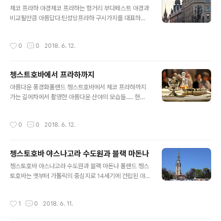
글 내용
왕궁 뒤 성비투스 대성당 종탑구왕궁 초소의 경비병 왕궁
체코 프라하 야경체코 프라하는 헝거리 부다페스트 야경과
안뜰에서 본 모습들성 비투스 대성당1344년 카를 4세 때
비교될만큼 아름답다.틴성당프라하 구시가지를 대표하는
착공하여 1929년에야 완공한 프라하 성 중앙에 있는 비투
1366년에 건립된 성당으로80m 높이로 솟은 특이한 모습
스 대성당은 길이 124m, 폭 60m, 천장높이 33m, 100
의 첨탑은 멀리서도 볼 수 있다. 프라하 시민회관 프라하 화
작성시간
0
0
2018. 6. 12.
m 높이의 첨탑,정문 바로 위..
약탑 카를교 낭간의 조각상들 프라하 성프라하 구시가에서
카를교를 건너 블타바 강 맞은 편 구릉 위에 위풍당당하게
자리한 프라하의 상징이며 여러 건축 양식이 혼합된 천년
쳉스트호바에서 프라하까지
이상의 건축사를 보여준다.프라하 성은 체코 통치자들의
글 내용
궁전으로 사용되다가 현재 대통령 관저가 됐다.카를교에서
아름다운 풍경화폴랜드 쳉스트호바에서 체코 프라하까지
본 프라하 성 야경들..... 은은한 조명이 안정감과 정감을 준
가는 길에차에서 촬영한 아름다운 산야의 모습들..... 현대
다. 무궤도 전차
자동차 공장이 있는 오스트리바의 한인이 경영하는 호텔과
식당의 한식 산수화 같은 아름다운 차창 풍경 사진들.......목
작성시간
0
0
2018. 6. 12.
초지가 광활하게 펼쳐져 있어 소와 양을 방목한다. 고속도
로의 휴게소 -- 편의점에서 간단한 식사를 하고 용변을 볼
수 있는 곳.화장실이 부족하여 여성들은 한참 줄을 서야한
쳉스토호바 야스나고라 수도원과 블랙 마돈나
다.유채꽃이 핀 평화로운 농촌 풍경들....... 체코 프라하에서
글 내용
이틀밤을 지낸 호텔
쳉스토호바 야스나고라 수도원과 블랙 마돈나 폴랜드 쳉스
토호바는 옛부터 가톨릭의 중심지로 14세기에 건립된 야
스나고라(빛의 언덕) 수도원이 있다.수도원에는 성 루카가
그렸다는 인 블랙 마돈나가 있는데,쳉스토호바를 침략. 항
작성시간
1
0
2018. 6. 11.
쟁에서 지켜준 이 '수호자'를 참배하기 위해매년 500만명
이상의 순례자가 찾는 폴랜드의 영적 수도이다. 야스나고