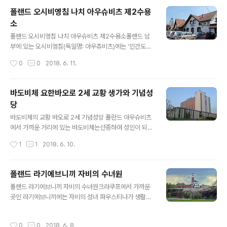
라 수도원멀리서 본 수도원의 종탑과 입구의 사무용 건물
폴랜드 오시비엥침 나치 아우슈비츠 제2수용
수도원 가는 길의 만국기수도원 출입구화려한 성당 내부의
소
모습들 블랙 마돈나-- 검은 얼굴의 성모님전승에 따르면
글 내용
성 루카가 그린 이 성화는 300년 동안 예루살렘에숨겨져
폴랜드 오시비엥침 나치 아우슈비츠 제2수용소폴랜드 남
있던 중 성녀 헬레나가 성 십자가를 찾는 과정에서 발견하
부에 있는 오시비엠침(독일명: 아우츄비츠)에는 '인간도살
여콘스탄티노플로 옮겼고 콘스탄티누스 대제가 성화를 위
장'인 나치의 제2수용소가 있다.수용소는 1940년 6월 나
작성시간
0
0
2018. 6. 11.
한 성당을 봉헌했다는 기록이 있다.검은 성모화는 ..
치 친위대(SS) 총사령관 하인리히 힘믈러에 의해붉은 벽돌
의 단층건물 28개가 3열 횡대로 지었다.약 150만명이 숨
져 간 수용소는 종전 후 1947년 7월폴랜드 의회가 박물관
바도비체 요한바오로 2세 교황 생가와 기념성
으로 영구보존키로 의결하였고,1979년 유네스코 세계유
당
산으로 지정되었으며현재는 박물관과 전시관으로 꾸며져
글 내용
있다.바도비체에서 아우츄비츠 수용소 가는 길에 점심을
바도비체의 교황 바오로 2세 기념성당 폴란드 아우슈비츠
먹은 맛집 아우츄비츠 수용소 입구 주차장 아우츠비츠 수
에서 가까운 거리에 있는 바도비체는선종하여 성인이 되신
용소의 출입구와 시무실이 있는 건물 완벽한 수용소 건물
교황 바오로 2세의 생가와 기념성당이 있는 곳으로기념성
작성시간
1
1
2018. 6. 10.
과 감시초소 당시를 설명하는 사진 자료 탈출이 불가능한
당 바로 옆의 생가는 부모가 가난해서 2층의 방 2개짜리
고압 전류가 흘렀던 전기 울타리 수용소 막사 건물..
전세에 살았으며지금은 전시관으로 쓰고 있다.크라쿠프에
서 숙박한 노보텔 바도비체의 교황 바오로 2세 기념성당 1
폴랜드 라기에브니끼 자비의 수녀원
920. 05. 18. 바도비체 기념성당 오른쪽 생가에서 출생한
글 내용
폴랜드 라기에브니끼 자비의 수녀원크라쿠프에서 가까운
카롤 요제프 보이티와는 1978. 10. 16. 교황으로 선출돼,
곳인 라기에브니끼에는 자비의 성녀 파우스티나가 생활하
요한 바오로 2세 교황이 되셨다.1929년 어머니가, 1932
시고 임종하신 자비의 수녀원이 있다.기념성당 지하 소성
년 형 에드문트, 아버지는 1941년 타계하셨다.그는 9세에
당에는 성녀의 작은 뼈 조각이 안치되어 있다.차창으로 본
첫영성체, 18세에 견진성사를 받았으며,1939년 폴란드를
작성시간
0
0
2018. 6. 8.