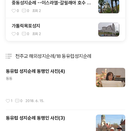
중동성지순례 --이스라엘-갈릴래아 호수 부
근의 성지들
0
0
조회
2
가톨릭목포성지
0
0
조회
2
천주교 해외성지순례/18 동유럽성지순례
분류 전체보기
주요 글 목록
동유럽 성지순례 동행인 사진(4)
글 내용
동동
작성시간
1
0
2018. 6. 15.
동유럽 성지순례 동행인 사진(3)