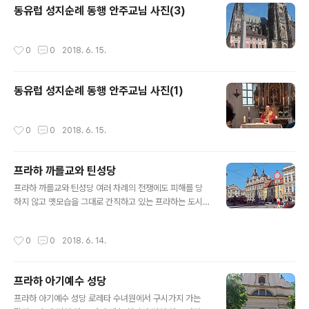
동유럽 성지순례 동행 안주교님 사진(3)
작성시간
0
0
2018. 6. 15.
동유럽 성지순례 동행 안주교님 사진(1)
작성시간
0
0
2018. 6. 15.
프라하 까를교와 틴성당
글 내용
프라하 까를교와 틴성당 여러 차례의 전쟁에도 피해를 당
하지 않고 옛모습을 그대로 간직하고 있는 프라하는 도시
전체가 관광명소다. 까를교블바타 강에 있는 오래된 석조
다리인 까를교는10세기 초에 목재다리, 12세기에 석재로
작성시간
0
0
2018. 6. 14.
개축했으나 홍수에 유실되고,지금의 다리는 1357년 착공
하여 1402년에 완공됐다.길이 520m, 폭 10m의 다리 양
끝에는 고딕양식의 타워가,양쪽 교각에는 성서에 나오는
프라하 아기예수 성당
성인상 30개가 250년에걸쳐 제작되었다. 공연장이거나
글 내용
박물관인 듯까를교 부근에서 본 체코 왕궁 프라하 시민회
프라하 아기예수 성당 로레타 수녀원에서 구시가지 가는