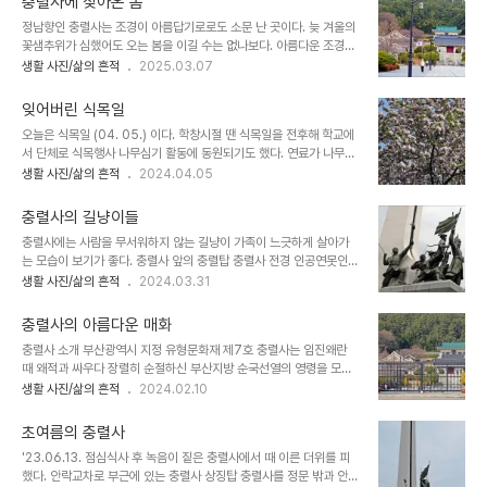
충렬사에 찾아온 봄
로 그만이다. 전통 혼례식이 열리는 야외 결혼식장충렬사 본전과 충렬
정남향인 충렬사는 조경이 아름답기로로도 소문 난 곳이다. 늦 겨울의
문 안쪽의 모과나무도 주렁주렁 달렸다. 앞마당 위 언덕의 모과나무후
꽃샘추위가 심했어도 오는 봄을 이길 수는 없나보다. 아름다운 조경과
문 부근에 있는 모과나무는 커다란 배가 많이 달린 배나무를 연상시킨
함께 핀 봄의 전령인 매화가 ㅇㅃ브다. 충렬사 전경충렬문 옆 언덕의
생활 사진/삶의 흔적
2025.03.07
다. 사무소 뒤의 아름다운 단풍충렬문 앞 반송돌감과 풍성하게 달린 모
원형으로 다듬은 두그루의 매화가 피었다. 충렬문 양쪽에 있는 수형이
과 정문 밖 시멘트 경계석에 발을 헛딧어 넘어져 무릎을 조금 다쳐 보
좋은 반송수령이 상당한 휴식처의 소나무의중지의 비단잉어독특한 모
행시 통증을 느낀다. 들고 있던 카메..
잊어버린 식목일
습으로 관리되는 향나무 안락교차로 화단에 만개한 매화와 피기 시작
오늘은 식목일 (04. 05.) 이다. 학창시절 땐 식목일을 전후해 학교에
하는 청매화 올해는 옥상화단의 산수유가 매화보다 일찍 개화했다. 옥
서 단체로 식목행사 나무심기 활동에 동원되기도 했다. 연료가 나무에
상화단의 홍매화가 많은 꽃망울을 맺고 있다.
서 무연탄, 석유, 프로판가스, 도시가스, 전기로 바뀜에 따라 화목의 수
생활 사진/삶의 흔적
2024.04.05
요가 줄어 들어 숲이 울창하게 되어 산불도 잦아지고 대형 산불의 피해
가 커져가는 현실이 되었다. 옥상화단을 가꿀 때만 해도 식목일 전후해
충렬사의 길냥이들
서 꽃시장에서 묘목이나 꽃을 사다 심었지만 몇년 전부터는 그나마도
충렬사에는 사람을 무서워하지 않는 길냥이 가족이 느긋하게 살아가
시들해져 올해는 오늘이 식목일이란 사실조차도 모를 뻔 했다. 정오 쯤
는 모습이 보기가 좋다. 충렬사 앞의 충렬탑 충렬사 전경 인공연못인
운동삼아 충렬사와 온천천을 산책했다. 충렬사에 있는 왕벚꽃 나무와
의중지 뒷편의 활짝 핀 벚꽃과 의중지의 거대한 비단잉어들 의렬각 뒷
생활 사진/삶의 흔적
2024.03.31
수양벚꽃 나무 충렬사 현판과 임란동래 24공신공적비 충렬사를 터전
편에 핀 복사꽃 배꽃과 비둘기 충렬사에서 평화롭게 살고있는 길냥이
삼아 평화롭게 살고있는 길냥이 가족 할미와 어미, 어린 냥이 7마리가
가족 6마리의 새끼를 돌보고 있는 어미 길냥이 여러 마리의 새끼 길냥
관찰되고 있다. 자목련 꽃봉오..
충렬사의 아름다운 매화
이들의 모습들 충렬문 오른쪽에 있는 모과나무에 핀 꽃 송상현 부사의
충렬사 소개 부산광역시 지정 유형문화재 제7호 충렬사는 임진왜란
명언인 '전사이 가도난' 석비 자목련 꽃봉오리와 자주색 라일락 벅태기
때 왜적과 싸우다 장렬히 순절하신 부산지방 순국선열의 영령을 모신
꽃망울 만개로 가는 온천천 벚꽃 (03 / 30 촬영 분) 카페거리 앞 버스
곳으로, 현재의 충렬사는 1605년(선조 38년)에 동래부사 윤훤(尹
생활 사진/삶의 흔적
2024.02.10
킹 공연 장면 만개한 온천천 벚꽃 (03/31. 촬영 분) 온화한 날씨에 많
暄)이 동래읍성 남문 안에 충렬공(忠烈公) 송상현(宋象賢)을 모신
은 상춘객으로 붐비는 일요일이다. 벚꽃의 화사한 자태
송공사(宋公祠)를 세우고 매년 제사를 지낸 것을 시작으로 1624년
초여름의 충렬사
(인조 2년)에 선위사 이민구(李敏求)의 건의로 『忠烈祠』라는 사액
'23.06.13. 점심식사 후 녹음이 짙은 충렬사에서 때 이른 더위를 피
을 받고 부산진성에서 순절한 충장공(忠壯公) 정발(鄭撥)을 모시게
했다. 안락교차로 부근에 있는 충렬사 상징탑 충렬사를 정문 밖과 안에
되었다. 그 후 1652년(효종3년)에는 충렬사를 지금의 자리로 옮기고