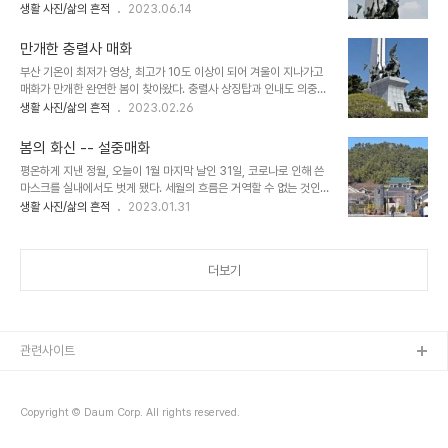
서 모습 충렬사 연못인 의중지의 모습들 충렬사 본전으로 올라가는 충
생활 사진/삶의 흔적
2023.06.14
선열의 충절과 학행을 후세에 전하기 위해 강당과 동서재를 지어 안락
렬문과 송상현공의 명문인 '전사이 가도난' 석비 충렬사를 아름답고 돋
서원이라 하고 사우(祠宇)와 서원(書院)으로서의 기능을 갖추었다.
보이게 하는 반송들과 누은 향나무 작품 다대첨사와 동래부사의 전복
1709년(숙종35년)에는 충렬공과 충장공이 ..
만개한 충렬사 매화
부산첨사 전복과 동래부사 관복 충렬사 정화 기념비 의열각(義烈閣)
부산 기온이 최저가 영상, 최고가 10도 이상이 되어 겨울이 지나가고
: 4신위(神位) 2열녀(烈女) : 송상현공과 정발장군을 따라 순절한 금
매화가 만개한 완연한 봄이 찾아왔다. 충렬사 상징탑과 인내도 의중지
섬(金蟾), 애향(愛香) 2의녀(義女) : 기왓장으로 왜적에 저항하여 싸
윗쪽의 매화 충렬문 왼쪽의 매화 충렬문 오른쪽의 매화 연못 의중지의
생활 사진/삶의 흔적
2023.02.26
웠던 무명의 두 의녀; 본전에 모셔져 있는 위패들 본전 계단 아래 양쪽
비단잉어 안락교차로 화단에 활짝 핀 매화 매섭던 겨울 추위를 이기고
에 있는 반송 본전에서 내려다 본 충렬사 전경과 울창한 숲
훈훈한 봄바람에 대지가 생명력을 얻어 힘찬 생동감으로 전진하는 나
봄의 화신 -- 설중매화
날이 되시기를..........
평온하게 지낸 정월, 오늘이 1월 마지막 날인 31일, 코로나로 인해 쓴
마스크를 실내에서도 벗게 됐다. 세월의 흐름은 거역할 수 없는 것인
가? 충렬사 양지바른 언덕의 매화가 꽃망울을 터뜨려 가장 먼저 희망
생활 사진/삶의 흔적
2023.01.31
의 봄을 알리고 있다. 충렬문 옆 언덕에 있는 모양좋은 매화목에 꽃이
피기 시작하다. 충렬문과 본전인 충렬사 충렬사에서 본 장산 연못에서
본 충렬사 연못 위 화장실 부근의 매화도 꽃망울을 터뜨렸다. 예년보다
더보기
빠른 봄소식에 모두 힘을 얻어 올해에는 우리에게 좋고 기쁜 일만 있기
를 기원합니다.
관련사이트
Copyright © Daum Corp. All rights reserved.