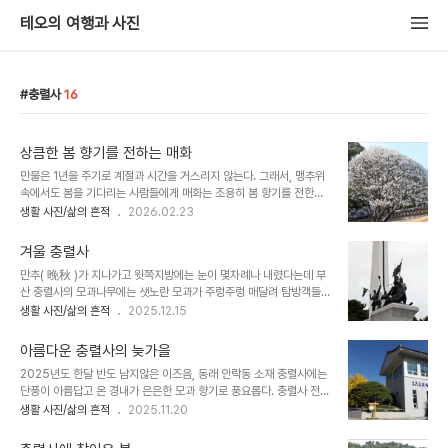
테오의 여행과 사진
충렬사
16
상큼한 봄 향기를 전하는 매화
만물은 1년을 주기로 계절과 시간을 거스리지 않는다. 그래서, 맹추위
속에서도 봄을 기다리는 사람들에게 매화는 조용히 봄 향기를 전한다.
충렬사 충렬문 양쪽 언덕에 모양 좋은 만개한 매화나무 동해선 동래역
생활 사진/삶의 흔적
2026.02.23
과 안락교차로 사이 '기찻길 옆 유쾌한 동산 마을 ' 앞 언덕에 만개한
수양 홍매화한 그루에 백매화와 홍매화가 같이 피기도 했다.수양 백매
겨울 충렬사
화안락교차로 화단에 활짝 핀 청매화봄이 옮을 가장 빨리 알리는 매화
만추( 晚秋 )가 지나가고 윗쪽지방에는 눈이 몇차례나 내렸다는데 부
의 정취에 흠뻑 빠져 보세요.
산 충렬사의 모과나무에는 샛노란 모과가 주렁주렁 매달려 탐방객들
의 눈을 즐겁게하고 떨어지는 모과를 주워가는 행운을 누리기도 한다.
생활 사진/삶의 흔적
2025.12.15
충렬사 상징탑충렬사 본전과 모과나무인공연못 의중지 옆에 있는 가
징 큰 모과나무에 가장 많은 모과가 열렸다.아기 주먹 크기의 떫은 똘
아름다운 충렬사의 늦가을
감이 나무에서 홍시가 되어 새들의 먹이가 되기도 한다.충렬사에 있는
2025년도 한달 반도 남지않은 이즈음, 동래 안락동 소재 충렬사에는
8그루의 모과나무가 풍년을 이뤘다. 자주 찾는 충렬사의 모과가 내년
단풍이 아름답고 온 경내가 은은한 모과 향기로 풍요롭다. 충렬사 전경
에도 많이 열렸으면........
인공연못인 의중지 부근의 은행과 단풍노란은행과 붉은 단풍, 나무에
생활 사진/삶의 흔적
2025.11.20
서 홍시가 되는 똘감, 탐스런 모과가 한자리에서 가을을 노래한다.모과
가 주렁주렁 달린 의중지 옆 모과나무충렬사 앞마당 -- 시민의 휴식처