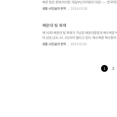
북문 맞은 편에 위치한 국립부산국악원의 외관 --- 한국적
는다. 공연장인 연악당 --- 공연 중이라 내부는 볼 수 없었
생활 사진/삶의 흔적
2024.03.18
의 산책로들 어린이 놀이터인 써클타워 봄맞이가 한창인 온
쁘다. 개화가 시작된 앵두나무(?) 보통 벚꽃보다 10 ~ 15
분 환타지축제를 위하여 모형 건축물이 세워지고 있다. 단 
해운대 빛 축제
부지가 또 수난을 당해야 하는지 생각해 볼일이다. 봄꽃으로
양과 노란색이 아름다운 산수유꽃 연산교 부근에서 본 온천천
제 10회 해운대 빛 축제가 구남로 해운대광장과 해수욕장 백사장
터 년초 (24. 01. 31)까지 열리고 있다. 해수욕장 백사장의
축제가 한달 반 일정으로 온천천 일원에서 열리고 있다.
생활 사진/삶의 흔적
2023.12.20
1
2