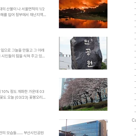
최대의 산불이 나 서울면적의 1/2
피해를 입어 정부에서 재난지역으
 세우고 있다.목요일 내린 소량
던 봄꽃이 개화를 재촉했다. 경
구 댄스경연대회
 잎으로 그늘을 만들고 그 아래
 시민들의 땀을 식혀 주고 있
하고 있다. 연제구에서 만든 동화
가꿔 놓은 작은 꽃들의 아름다운
온천천 물가에 서있는 뽕나무의
하천관리를 맡고있는 연제구와 동
의 경계에 돌로 단단한 뚝을 쌓
다는데 문제가 있다/ 제발 많은
10% 정도 개화한 가운데 03
도 오늘 (03/23) 꽃봉오리를
 거의 만개한 벚꽃 온천천 카페
후쯤 만개될 것 같다. 토곡 한양
것 같다. 거의 만개한 벚꽃
C
모습들....... 부산시민공원