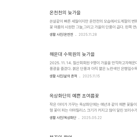
피는 벚나무온천천 둑에 핀 산수유꽃안락동 동래한전 화
봄풍경앞으로 10일 ~ 보름이 지나면 온천천 양안의 벚꽃
온천천의 늦가을
밝혀 줄것이다.
쏜살같이 빠른 세월이지만 온천천의 모습에서도계절의 변화
꽃 여름의 시원한 그늘,그리고 가을의 단풍이 곱다. 왼쪽 
안락동쪽은 벚나무는 단풍이 곱다. 온천천의 은행나무는 아
생활 사진/온천천
2025.11.28
갈대 이삭이 풍요롭다. 경동 리인 아파트 앞 도로의 벚나무 
혼의 삶을 살아가는 우리들,한가지라도 많이 보고 경험하며 
해운대 수목원의 늦가을
2025. 11. 14. 칠산회회원 9명이 가을을 만끽하고자
풍광을 즐겼다. 붉은 단풍과 아직 엹은 노란색인 은행잎수
공작 단풍여러 갈래의 산책 길에 벤치와 휴식공간이 잘 마
생활 사진/삶의 흔적
2025.11.15
다 날아간 억새가 초겨울 임을 알린다. 왕참나무 단풍(?)
을 기다리면서 휴식기에 들어갔다. 온천천의 늦가을 풍경왼
졌으나 안락동쪽은 벚나무는 단풍이 곱다.온천천의 은행나무
옥상화단의 예쁜 초여름꽃
았다.갈대 이삭이 풍요롭다. 경동 리인 아파트 앞 도로의 
황혼의 삶을 살아가는 우리들, 한가지라도 많이 보고 경험하
작은 아이가 가꾸는 옥상화단에는 예년과 같이 예쁜 꽃들이
형 꽃이 피는 아마릴리스 크기가 커지고 많이 달린 보리수가
늘꽃입양한지 10년이 넘었으나 매년 예쁜꽃을 피우는 서
생활 사진/옥상화단
2025.05.22
원 7산회 회원들이 05/21(수) 작약꽃이 유명한 태화강
기를 1주일정도 늦었으나 각종 작약꽃이 자태를 뽐내고 있
전용교인 태화강 십리대밭교온천천 야경과 초여름의 싱그