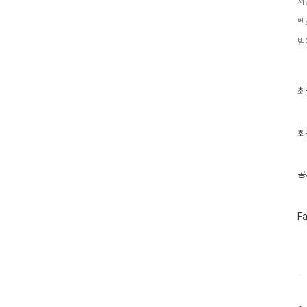
서
벡
범
최
최
근
글
과
인
최
기
글
공
페
F
이
스
북
트
위
터
플
러