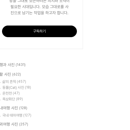
광을 그대로 보존하려는 의지와 노력이
필요한 시대입니다. 모습 그대로를 사
진으로 남기는 작업을 하고자 합니다.
구독하기
행과 사진
(1431)
활 사진
(622)
삶의 흔적
(457)
동물(Cat) 사진
(18)
온천천
(47)
옥상화단
(89)
내여행 사진
(128)
국내 테마여행
(127)
외여행 사진
(257)