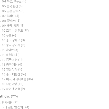
04 북경, 백두산
(5)
05 중국 황산
(5)
06 일본 알프스
(1)
07 필리핀
(3)
08 동남아
(13)
09 태국, 홍콩
(18)
10 호주,뉴질랜드
(17)
10 푸켓
(6)
10 중국 구채구
(8)
10 중국 장가계
(11)
11 타이완
(6)
11 북유럽
(31)
12 중국 서안
(11)
13 중국 계림
(6)
15 일본 남부
(5)
15 중국 태황산
(16)
17 미국, 캐나다여행
(36)
18 유럽여행
(48)
19 하이난 여행
(9)
atholic
(125)
안락성당
(71)
국내 성당 및 성지
(24)