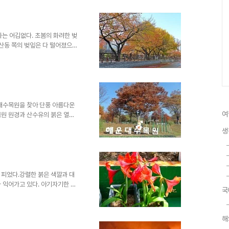
단의 백목련과 자목련꽃온천천의
이 만개하여 주변과 마음을 환하게
는 어김없다. 초봄의 화려한 벚
연산동 쪽의 벚잎은 다 떨어졌으나
직도 노란 단풍이 들지 않았다.
단풍길. 세월이 살같이 빠른 황
살이갑시다!!!
해운대수목원을 찾아 단풍 아름다운
여
목원 원경과 산수유의 붉은 열매
련되어 있는 수목원씨앗이 거의
생
장미꽃이 화려했던 장미원이 내년
쪽 연산동 쪽의 벚잎은 다 떨어
는 아직도 노란 단풍이 들지 않
벚나무 단풍길.세월이 살같이 빠른
며 살이갑시다!!!
 피었다.강렬한 붉은 색깔과 대
 익어가고 있다. 아기자기한 바
국
양란 신비디움울산 태화강 국가정
국가정원으로 탐방을 다녀왔다.만개
었다.인공습지의 갈대숲과 보행
해
러운 온천천