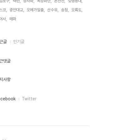
암포구,
백련,
상사화,
옥상화단,
온천천,
젖병등대,
스코,
광안대교,
오메가일출,
산수유,
송정,
오륙도,
어사,
매화,
근글
인기글
근댓글
지사항
acebook
Twitter