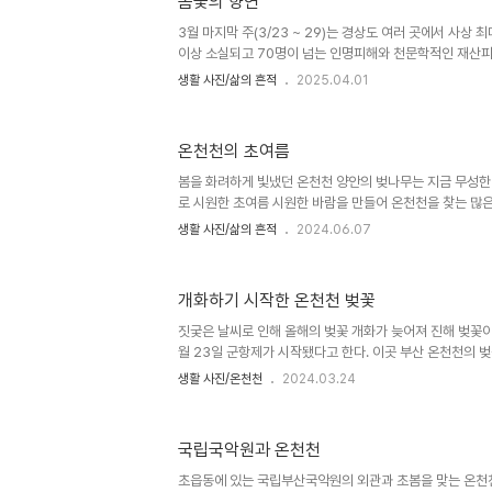
봄꽃의 향연
3월 마지막 주(3/23 ~ 29)는 경상도 여러 곳에서 사상 
이상 소실되고 70명이 넘는 인명피해와 천문학적인 재산
로 선포하고 긴급구호활동을 벌이고 주택재건 등 장기대책을
생활 사진/삶의 흔적
2025.04.01
의 봄비가 산불진화에 도움이 되었고, 여태까지 움추리고 있
동아파트 앞의 온천천 카페거리 카페거리 버스킹존 동래
온천천의 초여름
봄을 화려하게 빛냈던 온천천 양안의 벚나무는 지금 무성한
로 시원한 초여름 시원한 바람을 만들어 온천천을 찾는 많은
다. 연못에서 부화한 새끼 두꺼비 보호운동을 해마다 실행
생활 사진/삶의 흔적
2024.06.07
의 주인공들 온천천 조성기념비 부근의 장미와 수국예쁘게 
모습 온천쳔 변의 아파트와 카페거리 흥얼거리(버스킹 존)
버찌온천천이 정화된 이후 공사가 없었던 날이 거의 없다.
개화하기 시작한 온천천 벚꽃
래구에서 경쟁적으로 공사를 하는 탓으로 생각된다.물과 땅
은 후고수부지에 여러 시설을 만들어야 하는데도 그렇지 않
짓궂은 날씨로 인해 올해의 벚꽃 개화가 늦어져 진해 벚꽃이 
세금을 들여 가면서..
월 23일 군항제가 시작됐다고 한다. 이곳 부산 온천천의 벚꽃
터뜨리기 시작했다. 연산교 부근 동원로얄듀크 아파트 앞의
생활 사진/온천천
2024.03.24
거리 앞의 벚꽃이 꽃망울을 터뜨리기 시작하다.-- 3~5일 
아파트 뒷편 응달진 곳의 개화가 더 빨라 2~3일 후 만개될 
국립국악원과 온천천
초읍동에 있는 국립부산국악원의 외관과 초봄을 맞는 온천천의 