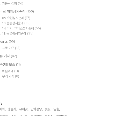
가톨릭 성화
(16)
주교 해외성지순례
(150)
09 유럽성지순례
(17)
10 중동성지순례
(30)
14 터키, 그리스성지순례
(65)
18 동유럽성지순례
(35)
ports
(55)
프로 야구
(13)
슈 기사
(47)
족생활모습
(11)
예은이네
(11)
우리 가족
(0)
ag
매화,
충렬사,
유채꽃,
안락성당,
벚꽃,
일출,