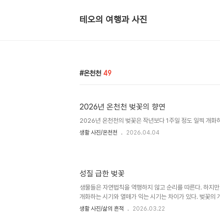
테오의 여행과 사진
온천천
49
2026년 온천천 벚꽃의 향연
2026년 온천천의 벚꽃은 작년보다 1주일 정도 일찍 개화
생활 사진/온천천
2026.04.04
성질 급한 벚꽃
생물들은 자연법칙을 역행하지 않고 순리를 따른다. 하지만
개화하는 시기와 열매가 익는 시기는 차이가 있다. 벚꽃의 
가 있어빨리 피는 벚꽃은 만개하여 세상을 밝히고 있다. 안
생활 사진/삶의 흔적
2026.03.22
안락동 벽산아파트 화단에 만개한 벚꽃 연산동 더 샆 아파