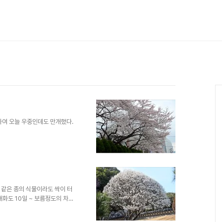
하여 오늘 우중인데도 만개했다.
 같은 종의 식물이라도 싹이 터
개화도 10일 ~ 보름정도의 차이
락성당 북편 화단에 만개한 벚꽃
트 화단의 벚꽃잎과 꽃이 동시에