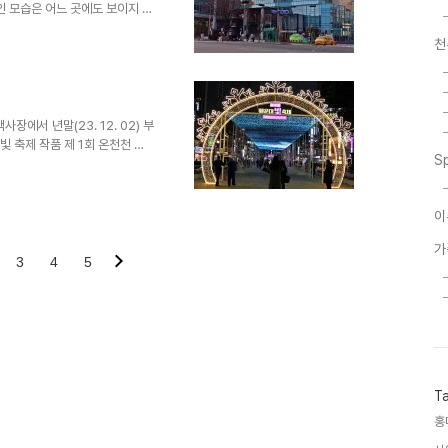
인 모습은 어느 곳에도 보이지 않
다. 부산 시민공원 북문 시민공원
천
천천 자생하는 유채(갓)꽃이 예
일 정도 빨리 개화한 벚꽃 연제고
3일의 축제를 위해 온천천 고수
 새로 단장한 화단 귀여운 꽃모
 주변의 풍경 온천천에 지..
에서 년말(23. 12. 02) 부
 빛 축제 작품 제 1회 온천천 밫
S
이
가
3
4
5
T
홍