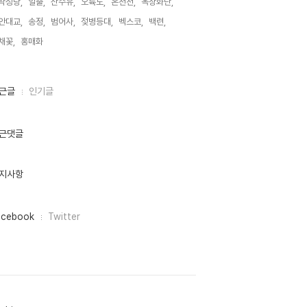
락성당,
일출,
산수유,
오륙도,
온천천,
옥상화단,
안대교,
송정,
범어사,
젖병등대,
벡스코,
백련,
채꽃,
홍매화,
근글
인기글
근댓글
지사항
acebook
Twitter