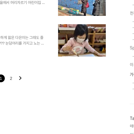
마을에서 머리자르기 어린이집 세
? 말갈냥이 다은이의 여러 모습듷
천
심하게 앓은 다은이는 그래도 즐
??? 눈덩어리를 가지고 노는 것
S
래요.
이
가
1
2
T
매