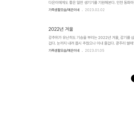
다은이에게도 좋은 일만 생기기를 기원해본다. 인천 동화
배 실습 설놀이 --- 투호, 줄다리기 한복이 잘 어울리나요
가족생활모습/예은이네
2023.02.02
2022년 겨울
강추위가 유난히도 기승을 부리는 2022년 겨울, 감기를 
겁다. 눈까지 내려 몹시 추웠으나 이내 즐겁다. 광주리 썰매
도 재미있어요. 2023년 토끼해를 맞아 때때옷 입고 세배할
가족생활모습/예은이네
2023.01.05