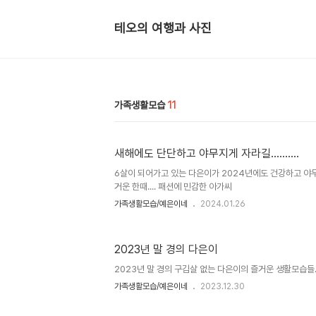
테오의 여행과 사진
가족생활모습
11
새해에도 단단하고 야무지게 자라길..........
6살이 되어가고 있는 다은이가 2024년에도 건강하고 야무지게
거운 한때.... 패션에 민감한 아가씨
가족생활모습/예은이네
2024.01.26
2023년 말 경의 다은이
2023년 말 경의 구김살 없는 다은이의 즐거운 생활모습들....
가족생활모습/예은이네
2023.12.30