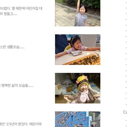
쓰럽다. 열 때문에 어린이집 대
힘들고.....
 생활모습......
복한 삶의 모습들......
C
인 '23년이 밝았다. 예은이와