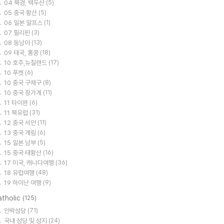
04 북경, 백두산
(5)
05 중국 황산
(5)
06 일본 알프스
(1)
07 필리핀
(3)
08 동남아
(13)
09 태국, 홍콩
(18)
10 호주,뉴질랜드
(17)
10 푸켓
(6)
10 중국 구채구
(8)
10 중국 장가계
(11)
11 타이완
(6)
11 북유럽
(31)
12 중국 서안
(11)
13 중국 계림
(6)
15 일본 남부
(5)
15 중국 태황산
(16)
17 미국, 캐나다여행
(36)
18 유럽여행
(48)
19 하이난 여행
(9)
atholic
(125)
안락성당
(71)
국내 성당 및 성지
(24)