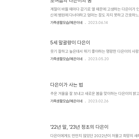
초여름의 다은이의 꿈
계절이 바뀔 때마다 감기로 열 때문에 고생하는 다은이가 안
신에 병원에 다녀야하고 엄마는 잠도 자지 못하고 간호하느라 
가족생활모습/예은이네
2023.06.14
5세 말괄량이 다은이
웃기 잘하고 높은데서 뛰기 좋아하는 명랑한 다은이의 사랑스런
가족생활모습/예은이네
2023.05.20
다은이가 사는 법
추운 겨울을 잘 보내고 새로운 봄을 맞이하는 다은이의 밝고 행
가족생활모습/예은이네
2023.02.26
'22년 말, '23년 정초의 다은이
다은이에게도 만만치 않았던 2022년이 저물고 희망의 새해