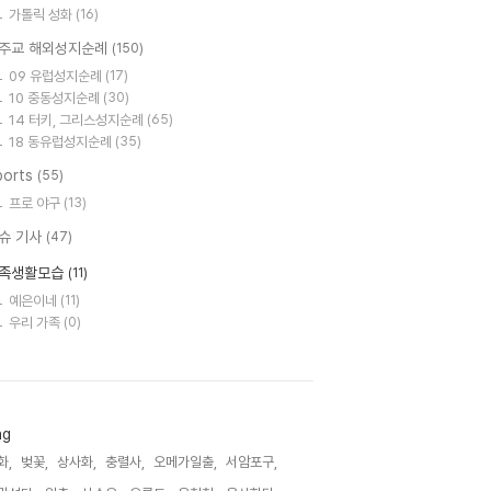
가톨릭 성화
(16)
주교 해외성지순례
(150)
09 유럽성지순례
(17)
10 중동성지순례
(30)
14 터키, 그리스성지순례
(65)
18 동유럽성지순례
(35)
ports
(55)
프로 야구
(13)
슈 기사
(47)
족생활모습
(11)
예은이네
(11)
우리 가족
(0)
ag
화,
벚꽃,
상사화,
충렬사,
오메가일출,
서암포구,