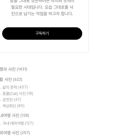
광을 그대로 보존하려는 의지와 노력이
필요한 시대입니다. 모습 그대로를 사
진으로 남기는 작업을 하고자 합니다.
구독하기
행과 사진
(1431)
활 사진
(622)
삶의 흔적
(457)
동물(Cat) 사진
(18)
온천천
(47)
옥상화단
(89)
내여행 사진
(128)
국내 테마여행
(127)
외여행 사진
(257)