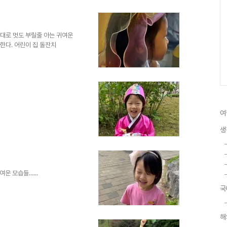
름대로 멋도 부릴줄 아는 귀여운
아한다. 어린이 집 돌잔치
여
생
모습들......
국
해